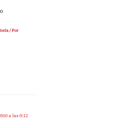
 o
toria
/ Por
010 a las 0:12