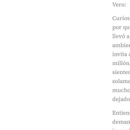
Vero:
Curios
por qu
llevó 
ambien
invita
millón
siente
solame
mucho)
dejado
Entien
demand