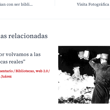
Para los que sueñan con ser bibliotecarios :)
as relacionadas
r volvamos a las
ecas reales”
mentario
/
Bibliotecas
,
web 2.0
/
 Juárez