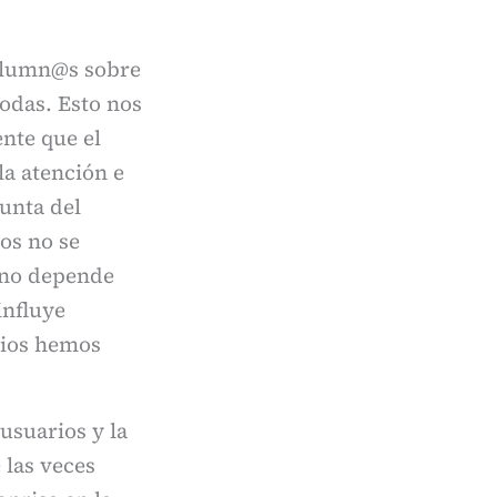
alumn@s sobre
modas. Esto nos
nte que el
la atención e
gunta del
ios no se
, no depende
influye
rios hemos
usuarios y la
 las veces