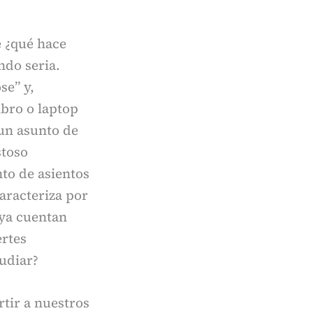
e ¿qué hace
ndo seria.
se” y,
ibro o laptop
 un asunto de
stoso
to de asientos
aracteriza por
 ya cuentan
ertes
udiar?
tir a nuestros