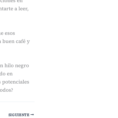
cciones en
tarte a leer,
ue esos
n buen café y
n hilo negro
ndo en
s potenciales
modos?
SIGUIENTE