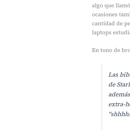
algo que llamó
ocasiones tamb
cantidad de pe
laptops estud
En tono de br
Las bib
de Star
además 
extra-h
“
shhhh!