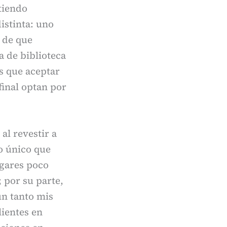
tiendo
istinta: uno
l de que
 de biblioteca
s que aceptar
final optan por
l revestir a
lo único que
ugares poco
 por su parte,
un tanto mis
lientes en