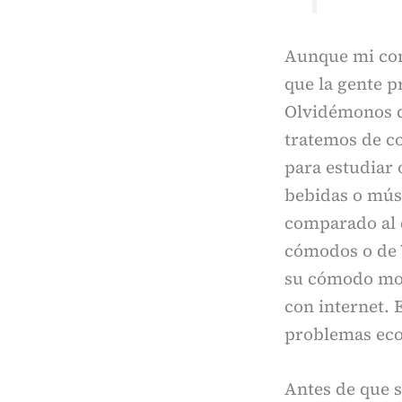
Aunque mi come
que la gente p
Olvidémonos de
tratemos de co
para estudiar 
bebidas o músi
comparado al d
cómodos o de W
su cómodo mob
con internet. 
problemas econ
Antes de que s