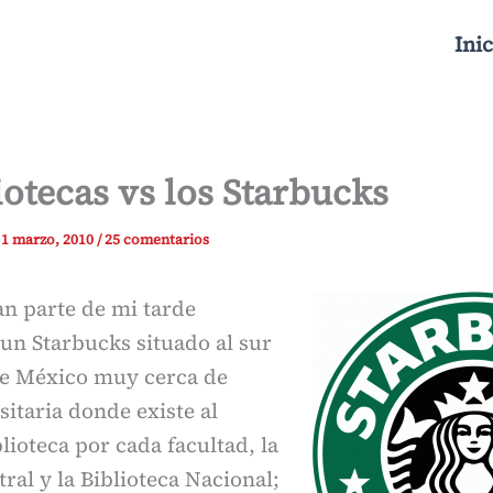
Inic
iotecas vs los Starbucks
/
1 marzo, 2010
/
25 comentarios
an parte de mi tarde
un Starbucks situado al sur
de México muy cerca de
itaria donde existe al
ioteca por cada facultad, la
tral y la Biblioteca Nacional;