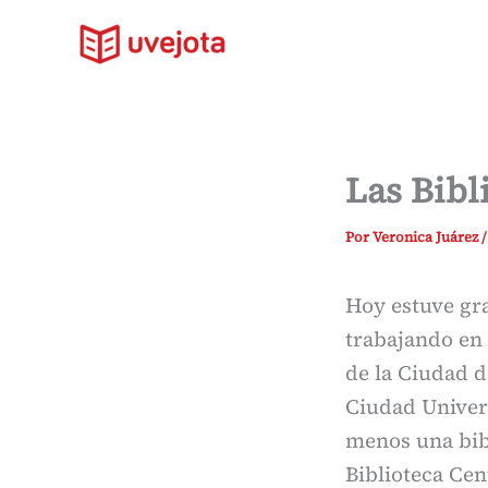
Ir
al
contenido
Las Bibl
Por
Veronica Juárez
Hoy estuve gr
trabajando en 
de la Ciudad 
Ciudad Univers
menos una bibl
Biblioteca Cen