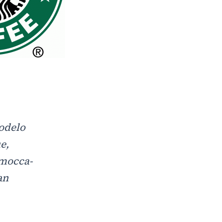
modelo
e,
-mocca-
an