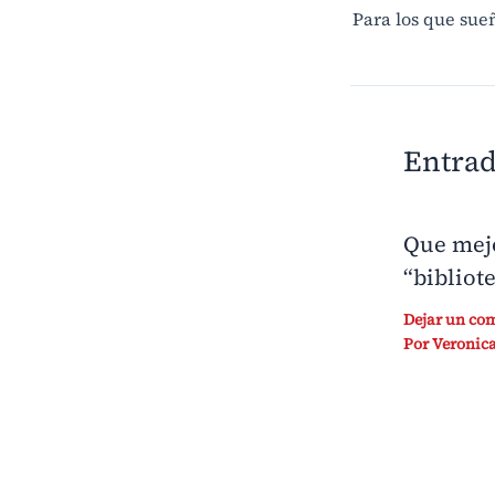
Entrad
Que mejo
“bibliot
Dejar un co
Por
Veronica