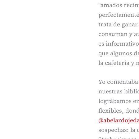
“amados recint
perfectamente
trata de ganar 
consuman y au
es informativo
que algunos de
la cafetería y 
Yo comentaba 
nuestras bibli
lográbamos era
flexibles, don
@abelardojed
sospechas: la 