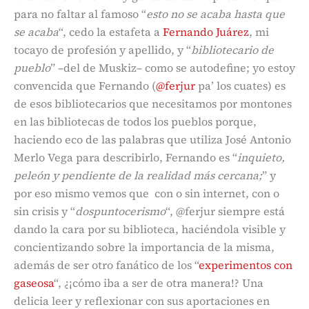
para no faltar al famoso “
esto no se acaba hasta que
se acaba
“, cedo la estafeta a
Fernando Juárez
, mi
tocayo de profesión y apellido, y “
bibliotecario de
pueblo
” –del de Muskiz– como se autodefine; yo estoy
convencida que Fernando (
@ferjur
pa’ los cuates) es
de esos bibliotecarios que necesitamos por montones
en las bibliotecas de todos los pueblos porque,
haciendo eco de las palabras que utiliza José Antonio
Merlo Vega para describirlo, Fernando es “
inquieto,
peleón y pendiente de la realidad más cercana;
” y
por eso mismo vemos que con o sin internet, con o
sin crisis y “
dospuntocerismo
“, @ferjur siempre está
dando la cara por su biblioteca, haciéndola visible y
concientizando sobre la importancia de la misma,
además de ser otro fanático de los “
experimentos con
gaseosa
“, ¿¡cómo iba a ser de otra manera!? Una
delicia leer y reflexionar con sus aportaciones en