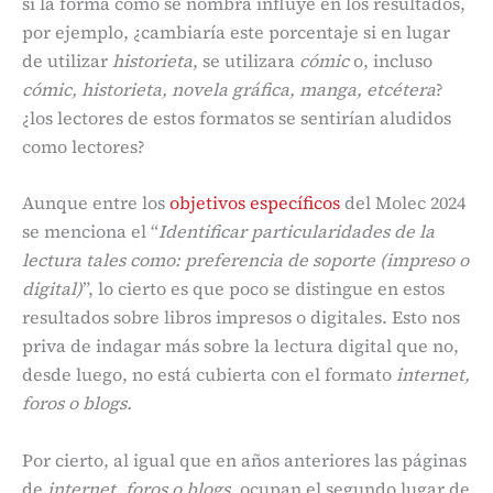
si la forma como se nombra influye en los resultados,
por ejemplo, ¿cambiaría este porcentaje si en lugar
de utilizar
historieta
, se utilizara
cómic
o, incluso
cómic, historieta, novela gráfica, manga,
etcétera
?
¿los lectores de estos formatos se sentirían aludidos
como lectores?
Aunque entre los
objetivos específicos
del Molec 2024
se menciona el “
Identificar particularidades de la
lectura tales como: preferencia de soporte (impreso o
digital)
”, lo cierto es que poco se distingue en estos
resultados sobre libros impresos o digitales. Esto nos
priva de indagar más sobre la lectura digital que no,
desde luego, no está cubierta con el formato
internet,
foros o blogs.
Por cierto, al igual que en años anteriores las páginas
de
internet, foros o blogs
, ocupan el segundo lugar de