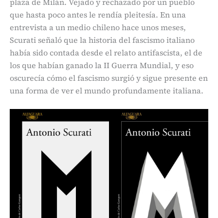
plaza de Milán. Vejado y rechazado por un pueblo
que hasta poco antes le rendía pleitesía. En una
entrevista a un medio chileno hace unos meses,
Scurati señaló que la historia del fascismo italiano
había sido contada desde el relato antifascista, el de
los que habían ganado la II Guerra Mundial, y eso
oscurecía cómo el fascismo surgió y sigue presente en
una forma de ver el mundo profundamente italiana.