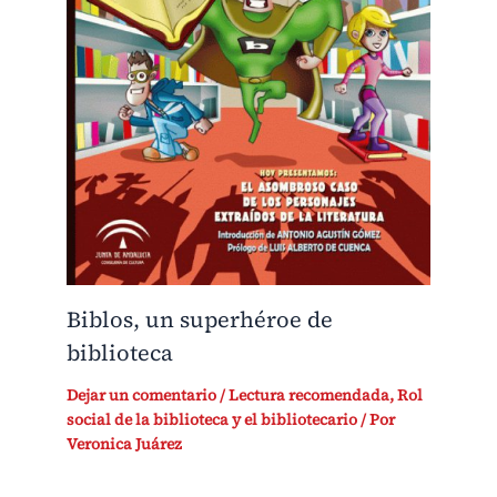
Biblos, un superhéroe de
biblioteca
Dejar un comentario
/
Lectura recomendada
,
Rol
social de la biblioteca y el bibliotecario
/ Por
Veronica Juárez