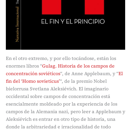
En el otro extremo, y por ello tocándose, están los
enormes libros “
Gulag. Historia de los campos de
concentración soviéticos
“, de Anne Applebaum, y “
El
fin del ‘Homo sovieticus’
“, de la premio Nobel
bielorrusa Svetlana Aleksiévich. El imaginario
occidental sobre campos de concentración está
esencialmente moldeado por la experiencia de los
campos de la Alemania nazi, pero leer a Applebaum y
Aleksiévich es entrar en otro tipo de historia, una
donde la arbitrariedad e irracionalidad de todo