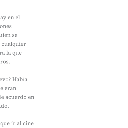
ay en el
iones
uien se
 cualquier
ra la que
bros.
levo? Había
ue eran
de acuerdo en
ido.
ue ir al cine