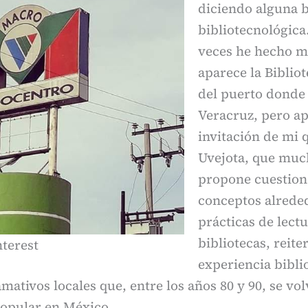
diciendo alguna 
bibliotecnológic
veces he hecho me
aparece la Biblio
del puerto donde 
Veracruz, pero a
invitación de mi 
Uvejota, que muc
propone cuestion
conceptos alreded
prácticas de lectu
bibliotecas, reit
terest
experiencia bibli
amativos locales que, entre los años 80 y 90, se vo
 popular en México.