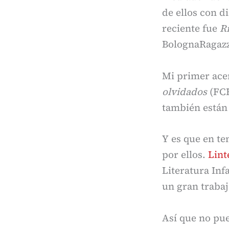
de ellos con d
reciente fue
R
BolognaRagazz
Mi primer ace
olvidados
(FCE
también están 
Y es que en te
por ellos.
Lint
Literatura Inf
un gran traba
Así que no pu