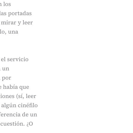
n los
las portadas
 mirar y leer
lo, una
el servicio
n un
a por
ue había que
ones (sí, leer
 algún cinéfilo
iferencia de un
 cuestión. ¿O