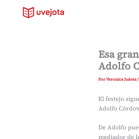
Ir
al
contenido
Esa gran
Adolfo 
Por
Veronica Juárez
El festejo sig
Adolfo Córdov
De Adolfo pued
mediador de le