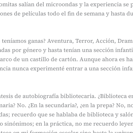
omitas salían del microondas y la experiencia se
ones de películas todo el fin de semana y hasta du
é teníamos ganas? Aventura, Terror, Acción, Dra
das por género y hasta tenían una sección infantil
 arco de un castillo de cartón. Aunque ahora es ha
ncia nunca experimenté entrar a una sección infan
esis de autobiografía bibliotecaria. ¿Biblioteca e
maria? No. ¿En la secundaria?, ¿en la prepa? No, no
das; recuerdo que se hablaba de biblioteca y saló
o sinónimos; en la práctica, no me recuerdo leye
teca en mi formación escolar sino hasta la unive