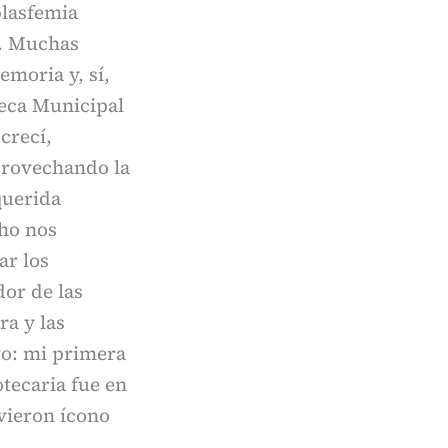
blasfemia
a. Muchas
moria y, sí,
teca Municipal
crecí,
provechando la
querida
ho nos
ar los
or de las
ra y las
ero: mi primera
otecaria fue en
lvieron ícono