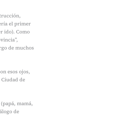
trucción,
ería el primer
er ido). Como
vincia”,
largo de muchos
con esos ojos,
a Ciudad de
a (papá, mamá,
álogo de