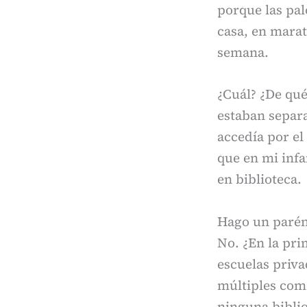
porque las pal
casa, en marat
semana.
¿Cuál? ¿De qu
estaban separa
accedía por el
que en mi infa
en biblioteca.
Hago un parént
No. ¿En la pri
escuelas priva
múltiples com
ninguna biblio