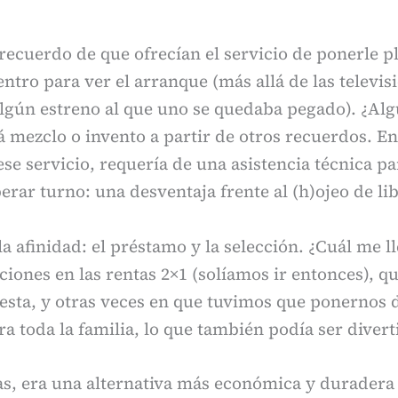
recuerdo de que ofrecían el servicio de ponerle pl
ntro para ver el arranque (más allá de las televis
lgún estreno al que uno se quedaba pegado). ¿Alg
 mezclo o invento a partir de otros recuerdos. En
ese servicio, requería de una asistencia técnica pa
erar turno: una desventaja frente al (h)ojeo de li
la afinidad: el préstamo y la selección. ¿Cuál me l
iones en las rentas 2×1 (solíamos ir entonces), q
esta, y otras veces en que tuvimos que ponernos 
ra toda la familia, lo que también podía ser divert
, era una alternativa más económica y duradera q