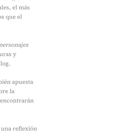
les, el más
s que el
 personajes
uras y
blog.
bién apuesta
bre la
e encontrarán
 una reflexión