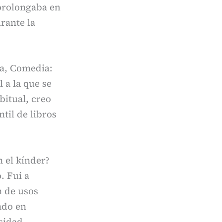
 prolongaba en
rante la
ma, Comedia:
 a la que se
bitual, creo
til de libros
n el kínder?
. Fui a
n de usos
ndo en
rsidad.