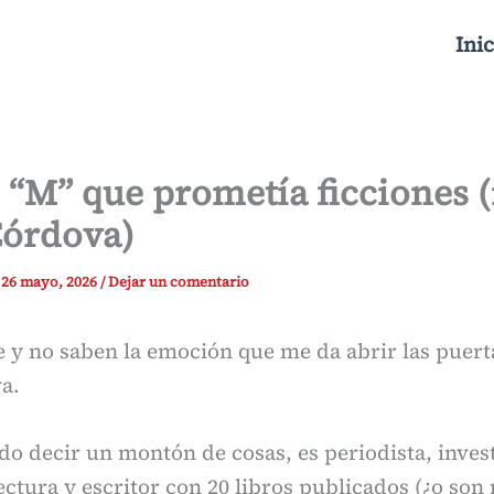
Inic
 “M” que prometía ficciones (
Córdova)
/
26 mayo, 2026
/
Dejar un comentario
ue y no saben la emoción que me da abrir las puert
a.
o decir un montón de cosas, es periodista, inves
ctura y escritor con 20 libros publicados (¿o son 