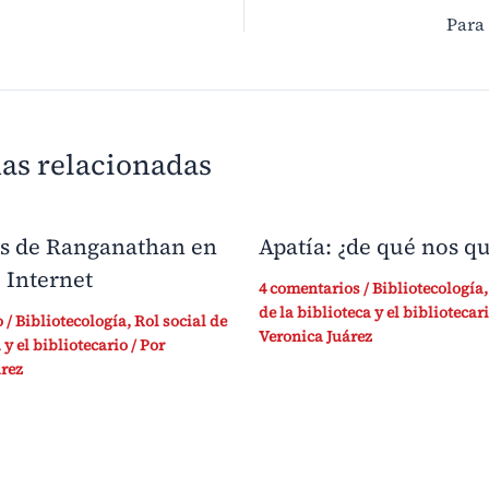
Para
as relacionadas
es de Ranganathan en
Apatía: ¿de qué nos q
e Internet
4 comentarios
/
Bibliotecología
de la biblioteca y el bibliotecar
o
/
Bibliotecología
,
Rol social de
Veronica Juárez
 y el bibliotecario
/ Por
rez