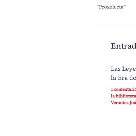
“Proxelecta”
Entrad
Las Ley
la Era d
1 comentari
la biblioteca
Veronica Juá