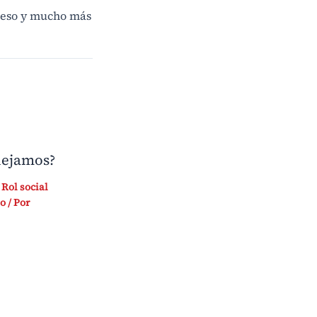
 eso y mucho más
uejamos?
,
Rol social
io
/ Por