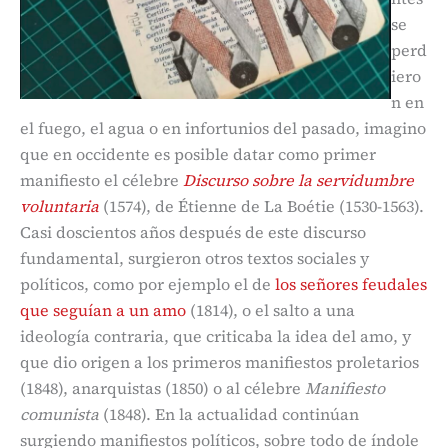
se
perd
iero
n en
el fuego, el agua o en infortunios del pasado, imagino
que en occidente es posible datar como primer
manifiesto el célebre
Discurso sobre la servidumbre
voluntaria
(1574), de Étienne de La Boétie (1530-1563).
Casi doscientos años después de este discurso
fundamental, surgieron otros textos sociales y
políticos, como por ejemplo el de
los señores feudales
que seguían a un amo
(1814), o el salto a una
ideología contraria, que criticaba la idea del amo, y
que dio origen a los primeros manifiestos proletarios
(1848), anarquistas (1850) o al célebre
Manifiesto
comunista
(1848). En la actualidad continúan
surgiendo manifiestos políticos, sobre todo de índole