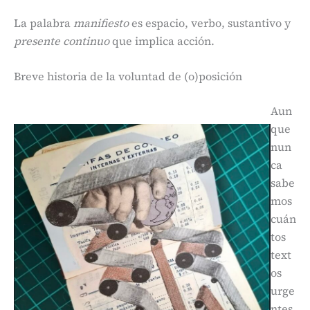
La palabra
manifiesto
es espacio, verbo,
sustantivo y
presente continuo
que implica acción.
Breve historia de la voluntad de (o)posición
Aun
que
nun
ca
sabe
mos
cuán
tos
text
os
urge
ntes