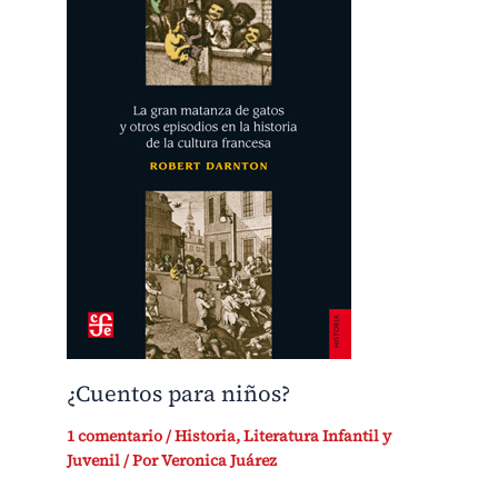
¿Cuentos para niños?
1 comentario
/
Historia
,
Literatura Infantil y
Juvenil
/ Por
Veronica Juárez