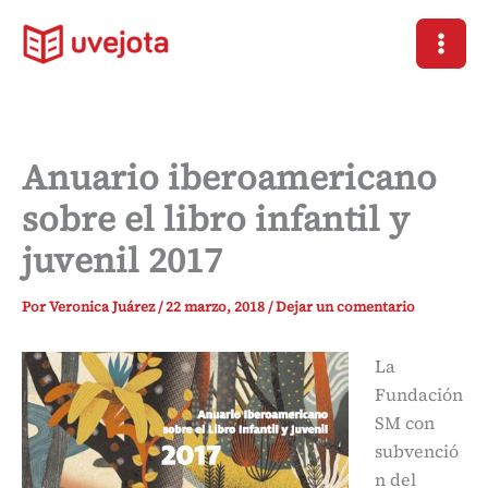
Ir
al
contenido
Anuario iberoamericano
sobre el libro infantil y
juvenil 2017
Por
Veronica Juárez
/
22 marzo, 2018
/
Dejar un comentario
La
Fundación
SM con
subvenció
n del