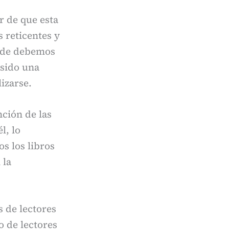
ar de que esta
 reticentes y
onde debemos
 sido una
lizarse.
nción de las
l, lo
s los libros
 la
s de lectores
o de lectores