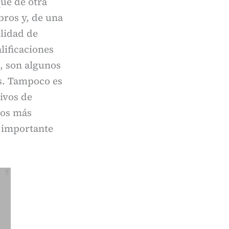
que de otra
bros y, de una
lidad de
lificaciones
, son algunos
os. Tampoco es
tivos de
los más
n importante