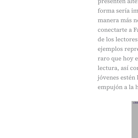
presenten alte
forma sería i
manera más nob
conectarte a F
de los lector
ejemplos repre
raro que hoy e
lectura, así c
jóvenes estén 
empujón a la h