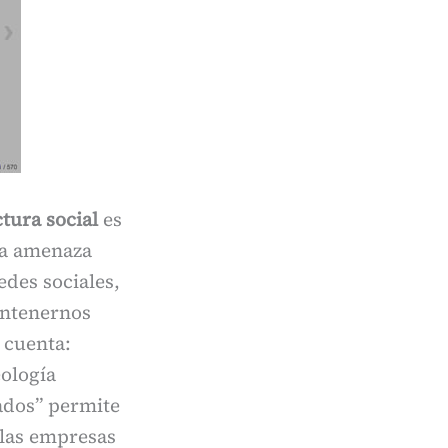
ctura social
es
na amenaza
edes sociales,
antenernos
 cuenta:
ología
dados” permite
 las empresas