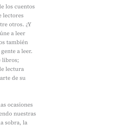
de los cuentos
e lectores
re otros. ¿Y
úne a leer
tos también
gente a leer.
 libros;
de lectura
arte de su
las ocasiones
iendo nuestras
a sobra, la