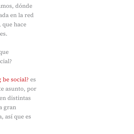
ramos, dónde
da en la red
, que hace
es.
 que
cial?
 be social?
es
te asunto, por
en distintas
la gran
, así que es