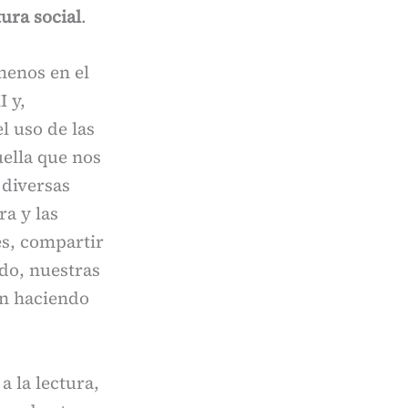
tura social
.
 menos en el
I y,
l uso de las
uella que nos
 diversas
ra y las
s, compartir
do, nuestras
án haciendo
 la lectura,