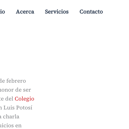
io
Acerca
Servicios
Contacto
 de febrero
honor de ser
te del
Colegio
 Luis Potosí
a charla
uicios en