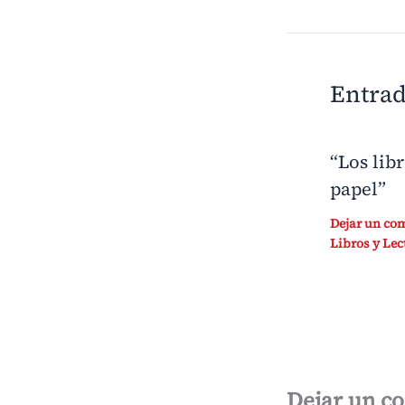
Entrad
“Los lib
papel”
Dejar un co
Libros y Lec
Dejar un c