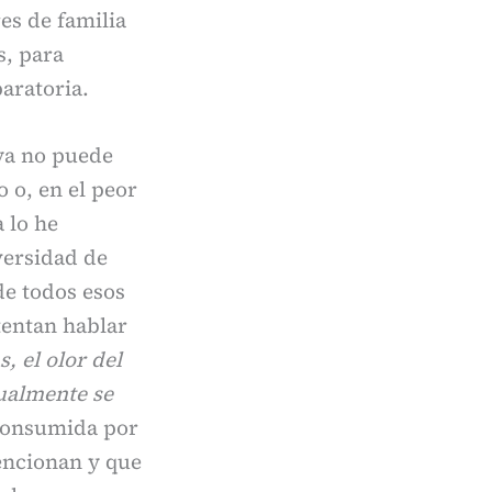
es de familia
s, para
aratoria.
 ya no puede
o o, en el peor
 lo he
versidad de
de todos esos
tentan hablar
, el olor del
tualmente se
 consumida por
encionan y que