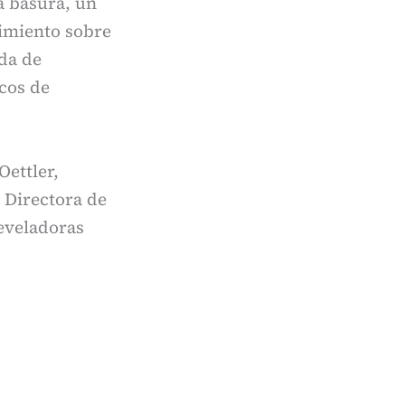
a basura, un
imiento sobre
da de
cos de
Oettler,
, Directora de
reveladoras