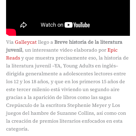
Vía
Galleycat
llego a
Breve historia de la literatura
juvenil
, un interesante video elaborado por
Epic
Reads
y que muestra precisamente eso, la historia de
la literatura juvenil –YA, Young Adults en inglés–
dirigida generalmente a adolescentes lectores entre
los 12 y los 18 años, y que en los primeros 15 años de
este tercer milenio está viviendo un segundo aire
gracias a la aparición de libros como las sagas
Crepúsculo de la escritora Stephenie Meyer y Los
juegos del hambre de Suzanne Collins, así como con
la creación de premios literarios enfocados en esta
categoría.