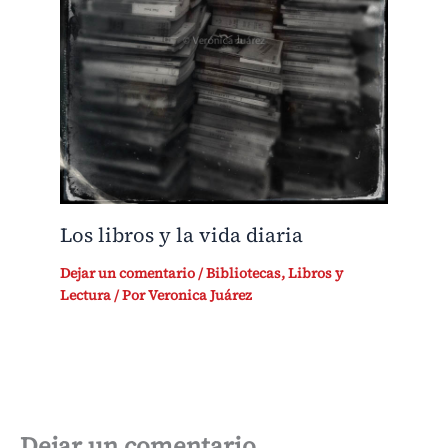
Los libros y la vida diaria
Dejar un comentario
/
Bibliotecas
,
Libros y
Lectura
/ Por
Veronica Juárez
Dejar un comentario