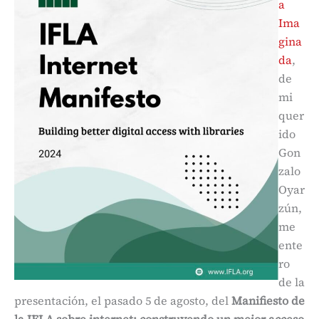
a
Ima
gina
da
,
de
mi
quer
ido
Gon
zalo
Oyar
zún,
me
ente
ro
de la
presentación, el pasado 5 de agosto, del
Manifiesto de