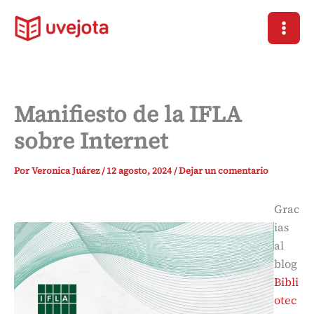
Ir
al
contenido
Manifiesto de la IFLA
sobre Internet
Por
Veronica Juárez
/
12 agosto, 2024
/
Dejar un comentario
Grac
ias
al
blog
Bibli
otec