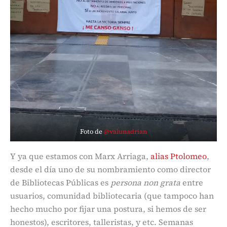
Foto de
@valunadrian
Y ya que estamos con Marx Arriaga,
alias Ptolomeo
,
desde el día uno de su nombramiento como director
de Bibliotecas Públicas es
persona non grata
entre
usuarios, comunidad bibliotecaria (que tampoco han
hecho mucho por fijar una postura, si hemos de ser
honestos), escritores, talleristas, y etc. Semanas