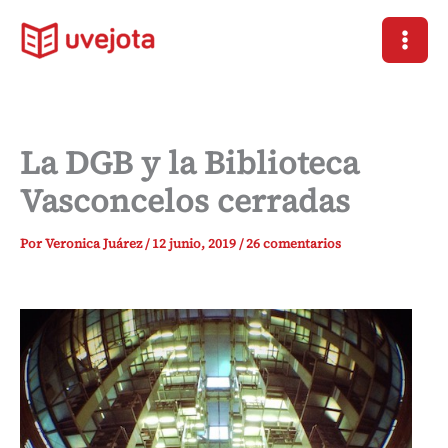
Ir
al
contenido
La DGB y la Biblioteca
Vasconcelos cerradas
Por
Veronica Juárez
/
12 junio, 2019
/
26 comentarios