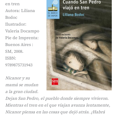
en tren
Autora: Liliana
Bodoc
Ilustrador:
Valeria Docampo
Pie de Imprenta:
Buenos Aires :
SM, 2008.
ISBN:
9789875731943
Nicanor y su
mamá se mudan
a la gran ciudad.
Dejan San Pedro, el pueblo donde siempre vivieron.
Mientras el tren en el que viajan avanza lentamente,
Nicanor piensa en las cosas que dejó atrás. ¿Habrá