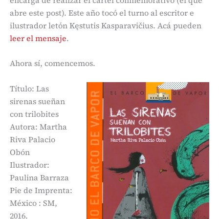
abre este post). Este año tocó el turno al escritor e
ilustrador letón Kęstutis Kasparavičius. Acá pueden
leer el mensaje
.
Ahora sí, comencemos.
Título: Las
sirenas sueñan
con trilobites
Autora: Martha
Riva Palacio
Obón
Ilustrador:
Paulina Barraza
Pie de Imprenta:
México : SM,
2016.