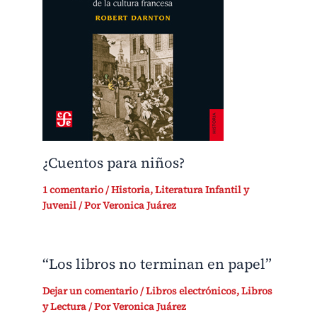
¿Cuentos para niños?
1 comentario
/
Historia
,
Literatura Infantil y
Juvenil
/ Por
Veronica Juárez
“Los libros no terminan en papel”
Dejar un comentario
/
Libros electrónicos
,
Libros
y Lectura
/ Por
Veronica Juárez