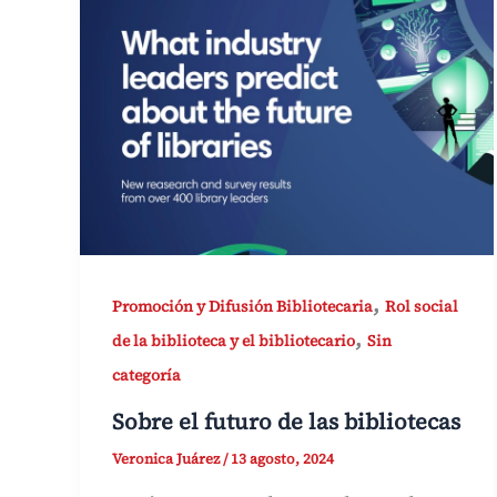
,
Promoción y Difusión Bibliotecaria
Rol social
,
de la biblioteca y el bibliotecario
Sin
categoría
Sobre el futuro de las bibliotecas
Veronica Juárez
/
13 agosto, 2024