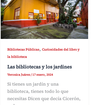
,
Bibliotecas Públicas
Curiosidades del libro y
la biblioteca
Las bibliotecas y los jardines
Veronica Juárez
/
17 enero, 2024
Si tienes un jardín y una
biblioteca, tienes todo lo que
necesitas Dicen que decía Cicerón,