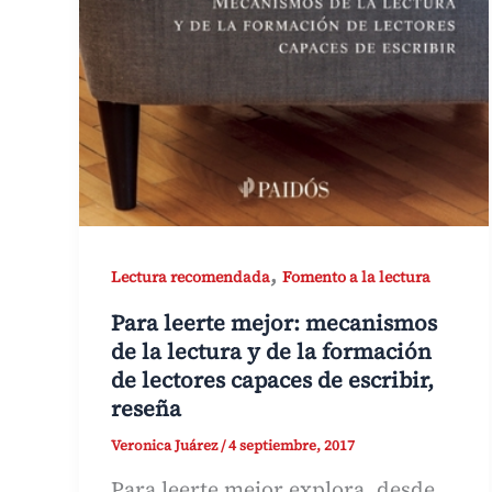
,
Lectura recomendada
Fomento a la lectura
Para leerte mejor: mecanismos
de la lectura y de la formación
de lectores capaces de escribir,
reseña
Veronica Juárez
/
4 septiembre, 2017
Para leerte mejor explora, desde