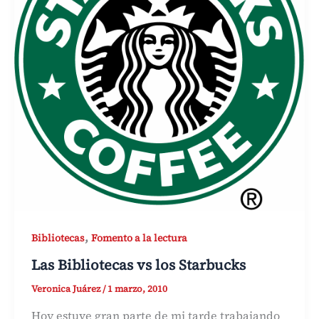
,
Bibliotecas
Fomento a la lectura
Las Bibliotecas vs los Starbucks
Veronica Juárez
/
1 marzo, 2010
Hoy estuve gran parte de mi tarde trabajando