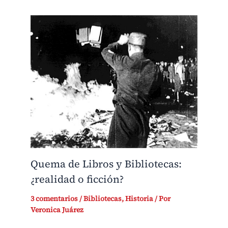
Quema de Libros y Bibliotecas:
¿realidad o ficción?
3 comentarios
/
Bibliotecas
,
Historia
/ Por
Veronica Juárez