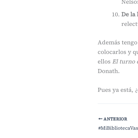
Nelso
De la 
relec
Además tengo 
colocarlos y q
ellos
El turno 
Donath.
Pues ya está, 
ANTERIOR
#MiBibliotecaVa