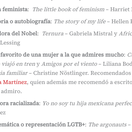
a feminista
:
The little book of feminism
– Harriet
ia o autobiografía
:
The story of my life
– Hellen 
ora del Nobel
:
Ternura
– Gabriela Mistral y
Afric
 Lessing
 favorito de una mujer a la que admires mucho
:
C
 viajó en tren
y
Amigos por el viento
– Liliana Bo
ia familiar
– Christine Nöstlinger. Recomendados 
a Martínez
, quien además me recomendó a escrito
í admiro.
ora racializada
:
Yo no soy tu hija mexicana perfec
ez
emática o representación LGTB+
:
The argonauts
–