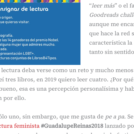
“
leer más
” o el 
Goodreads chall
aunque me encan
que hace la red s
característica l
tanto sin sentido
 lectura deba verse como un reto y mucho menos s
leí tres libros, en 2019 quiero leer cuatro. ¿Por qué
bueno, esa es una percepción personalísima y hab
n por ello.
ólo uno, sin embargo, que me gusta de
pe a pa
. Se
ctura feminista
#GuadalupeReinas2018
lanzado po