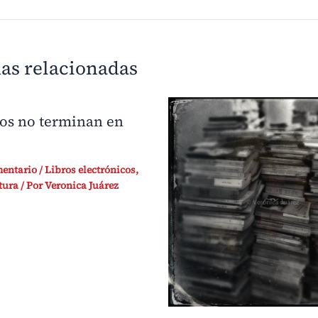
as relacionadas
ros no terminan en
mentario
/
Libros electrónicos
,
tura
/ Por
Veronica Juárez