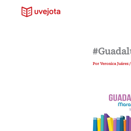
Ir
al
contenido
#Guadal
Por
Veronica Juárez