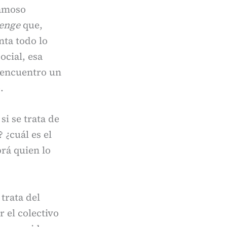
famoso
enge
que,
ta todo lo
ocial, esa
a encuentro un
.
i se trata de
? ¿cuál es el
rá quien lo
 trata del
r el colectivo