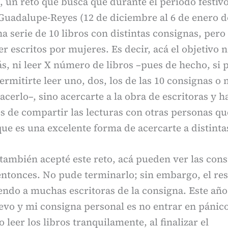
, un reto que busca que durante el periodo festiv
uadalupe-Reyes (12 de diciembre al 6 de enero de
na serie de 10 libros con distintas consignas, pero
er escritos por mujeres. Es decir, acá el objetivo n
más, ni leer X número de libros –pues de hecho, si p
ermitirte leer uno, dos, los de las 10 consignas o 
acerlo–, sino acercarte a la obra de escritoras y h
és de compartir las lecturas con otras personas qu
que es una excelente forma de acercarte a distinta
también acepté este reto, acá pueden ver las cons
ntonces. No pude terminarlo; sin embargo, el res
ndo a muchas escritoras de la consigna. Este año
evo y mi consigna personal es no entrar en pánic
no leer los libros tranquilamente, al finalizar el