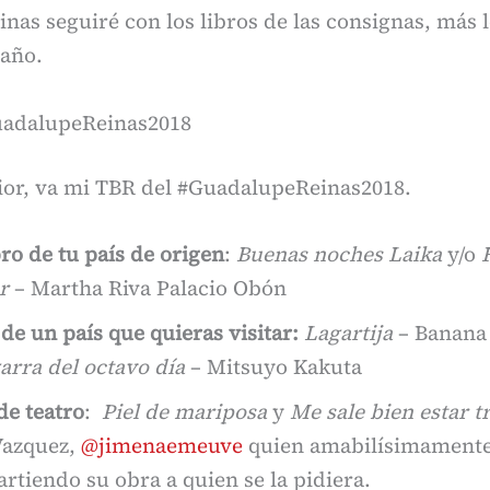
as seguiré con los libros de las consignas, más l
 año.
uadalupeReinas2018
rior, va mi TBR del #GuadalupeReinas2018.
ro de tu país de origen
:
Buenas noches Laika
y/o
r
– Martha Riva Palacio Obón
de un país que quieras visitar:
Lagartija
– Banana
garra del octavo día
– Mitsuyo Kakuta
de teatro
:
Piel de mariposa
y
Me sale bien estar tr
azquez,
@jimenaemeuve
quien amabilísimamente
rtiendo su obra a quien se la pidiera.