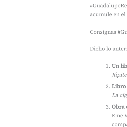
#GuadalupeRein
acumule en el
Consignas #G
Dicho lo ante
Un lib
Júpite
Libro 
La ci
Obra 
Eme V
compa