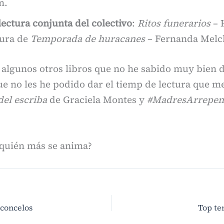
n.
lectura conjunta del colectivo
:
Ritos funerarios
– 
tura de
Temporada de huracanes
– Fernanda Melc
algunos otros libros que no he sabido muy bien 
ue no les he podido dar el tiemp de lectura que m
del escriba
de Graciela Montes y
#MadresArrepen
¿quién más se anima?
sconcelos
Top te