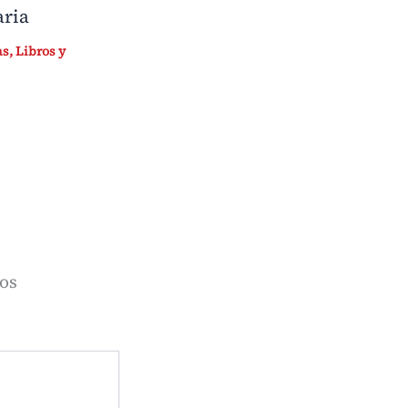
aria
as
,
Libros y
os