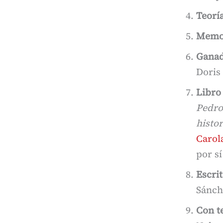
Teorí
Memor
Ganad
Doris
Libro
Pedro
histor
Carol
por s
Escrit
Sánch
Con t