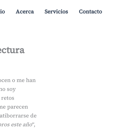
io
Acerca
Servicios
Contacto
ectura
ocen o me han
no soy
 retos
 me parecen
 atiborrarse de
bros este año
“,