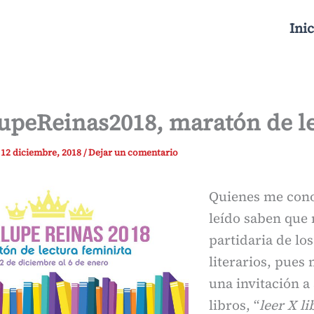
Inic
upeReinas2018, maratón de l
/
12 diciembre, 2018
/
Dejar un comentario
Quienes me con
leído saben que 
partidaria de los
literarios, pues
una invitación a
libros, “
leer X li