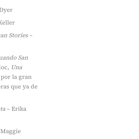
 Dyer
Keller
an Stories
–
uando San
doc,
Una
por la gran
ras que ya de
ta
– Erika
 Maggie