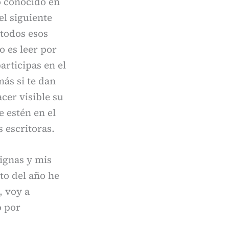
o conocido en
l siguiente
 todos esos
o es leer por
articipas en el
más si te dan
acer visible su
e estén en el
s escritoras.
ignas y mis
to del año he
, voy a
o por