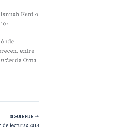
Hannah Kent o
hor.
dónde
erecen, entre
tidas
de Orna
SIGUIENTE
n de lecturas 2018