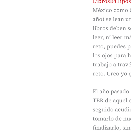
LibrosB4Tipos
México como G
año) se lean u
libros deben s
leer, ni leer 
reto, puedes p
los ojos para h
trabajo a trav
reto. Creo yo 
El año pasado 
TBR de aquel e
seguido acudie
tomarlo de nu
finalizarlo, si