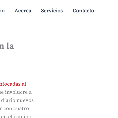
io
Acerca
Servicios
Contacto
n la
enfocadas al
ue involucre a
a diario nuevos
or con cuatro
 en el camino: