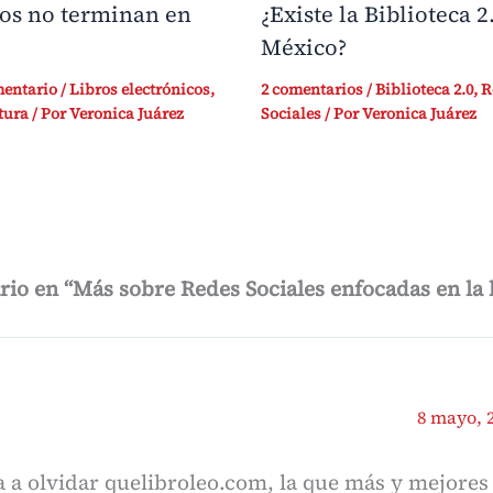
ros no terminan en
¿Existe la Biblioteca 2
México?
mentario
/
Libros electrónicos
,
2 comentarios
/
Biblioteca 2.0
,
R
tura
/ Por
Veronica Juárez
Sociales
/ Por
Veronica Juárez
io en “Más sobre Redes Sociales enfocadas en la 
8 mayo, 2
a a olvidar quelibroleo.com, la que más y mejore