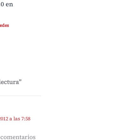
.0 en
edes
lectura”
012 a las 7:58
s comentarios