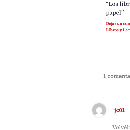
“Los lib
papel”
Dejar un co
Libros y Lec
1 comentar
jc01
Volvéi