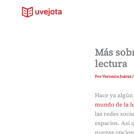
Ir
al
contenido
Más sobr
lectura
Por
Veronica Juárez
Hace ya algún
mundo de la l
las redes soci
espacios. Así q
nuevas opcion