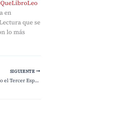
l
QueLibroLeo
a en
Lectura que se
on lo más
SIGUIENTE
La Biblioteca como el Tercer Espacio