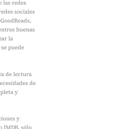
 las redes
edes sociales
o GoodReads,
uentres buenas
zar la
g se puede
a de lectura
necesidades de
pleta y
ciones y
o IMDB, sólo