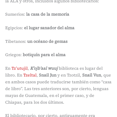
la ALA y otros, incluidos algunos bibliotecarios:
Sumerios:
la casa de la memoria
Egipcios:
el lugar sanador del alma
Tibetanos:
un océano de gemas
Griegos:
botiquín para el alma
En
Tz’utujil
,
K’ojb’aal wuuj
biblioteca es lugar del
libro. En
Tzeltal
,
Snail Jun
y en Tzotzil,
Snail Vun
, que
en ambos casos puede traducirse también como “casa
de libro”. Las tres anteriores son, por cierto, lenguas
mayas de Guatemala, en el primer caso, y de
Chiapas, para los dos últimos.
El bibliotecario, por cierto, antiguamente era