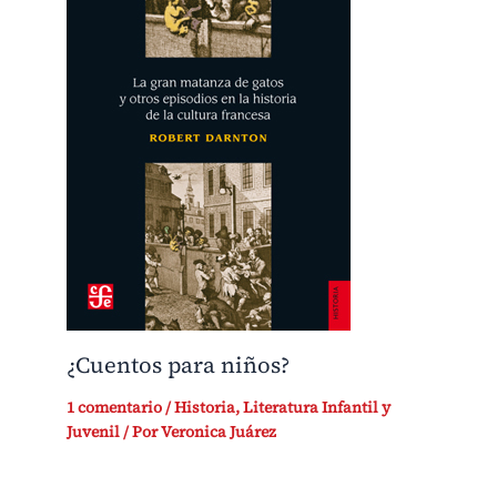
¿Cuentos para niños?
1 comentario
/
Historia
,
Literatura Infantil y
Juvenil
/ Por
Veronica Juárez