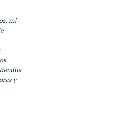
os, mi
de
s
ños
tiendita
ores y