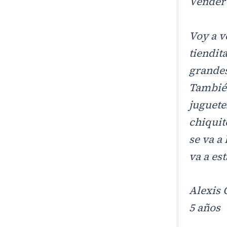
Vender
Voy a v
tiendit
grandes
También
juguete
chiquit
se va a
va a es
Alexis
5 años