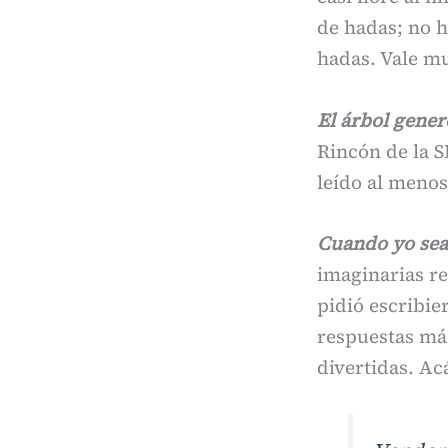
de hadas; no ha
hadas. Vale m
El árbol gener
Rincón de la S
leído al meno
Cuando yo sea
imaginarias re
pidió escribie
respuestas más
divertidas. Ac