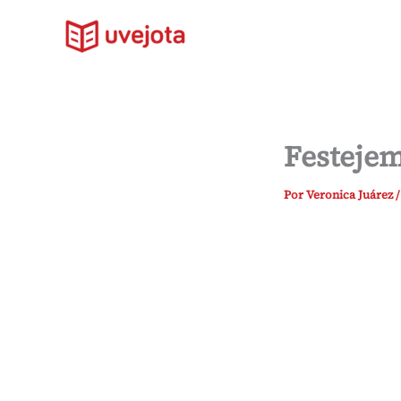
Ir
al
contenido
Festejem
Por
Veronica Juárez