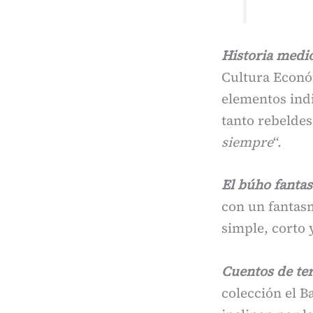
Historia medio
Cultura Económ
elementos ind
tanto rebeldes 
siempre
“.
El búho fantas
con un fantasm
simple, corto 
Cuentos de ter
colección el B