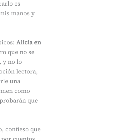
rarlo es
 mis manos y
sicos:
Alicia en
bro que no se
 y no lo
oción lectora,
arle una
 tomen como
mprobarán que
, confieso que
s por cuentos