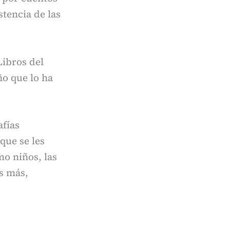
stencia de las
Libros del
ño que lo ha
afías
que se les
mo niños, las
s más,