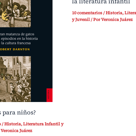
la literatura infantil
10 comentarios
/
Historia
,
Liter
y Juvenil
/ Por
Veronica Juárez
 para niños?
o
/
Historia
,
Literatura Infantil y
r
Veronica Juárez