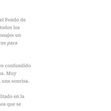
el Fondo de
todos los
onajes un
ces para
es confundido
asa. Muy
n una sonrisa.
itado en la
ños que se