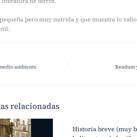
 literatura de terror.
pequeña pero muy nutrida y que muestra lo valios
til.
 medio ambiente
Readum y 
as relacionadas
Historia breve (muy b