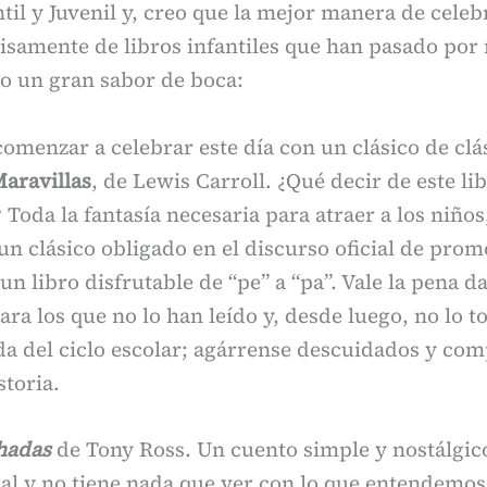
ntil y Juvenil y, creo que la mejor manera de celeb
isamente de libros infantiles que han pasado por
o un gran sabor de boca:
omenzar a celebrar este día con un clásico de clá
Maravillas
, de Lewis Carroll. ¿Qué decir de este li
 Toda la fantasía necesaria para atraer a los niños,
n clásico obligado en el discurso oficial de prom
un libro disfrutable de “pe” a “pa”. Vale la pena d
ra los que no lo han leído y, desde luego, no lo
da del ciclo escolar; agárrense descuidados y co
storia.
hadas
de Tony Ross. Un cuento simple y nostálgico
final y no tiene nada que ver con lo que entendemo