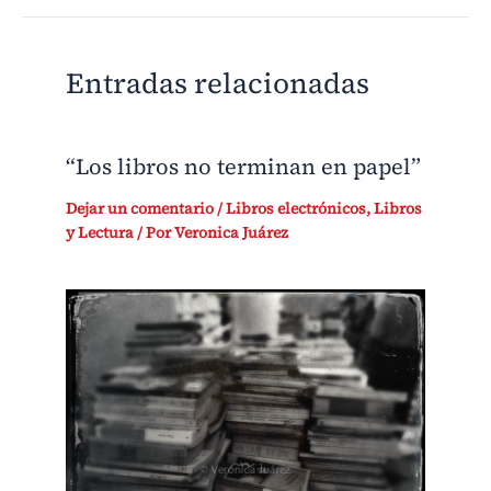
Entradas relacionadas
“Los libros no terminan en papel”
Dejar un comentario
/
Libros electrónicos
,
Libros
y Lectura
/ Por
Veronica Juárez