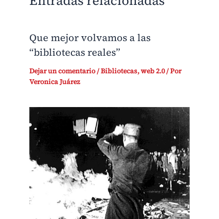
Entradas relacionadas
Que mejor volvamos a las
“bibliotecas reales”
Dejar un comentario
/
Bibliotecas
,
web 2.0
/ Por
Veronica Juárez