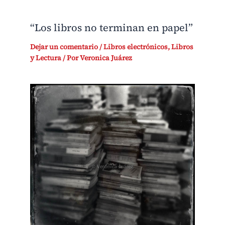
“Los libros no terminan en papel”
Dejar un comentario
/
Libros electrónicos
,
Libros
y Lectura
/ Por
Veronica Juárez