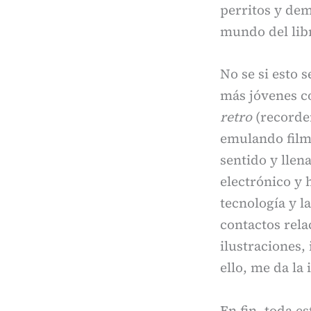
perritos y de
mundo del libro
No se si esto s
más jóvenes c
retro
(recordem
emulando film 
sentido y llena
electrónico y
tecnología y l
contactos rela
ilustraciones,
ello, me da la
En fin, toda 