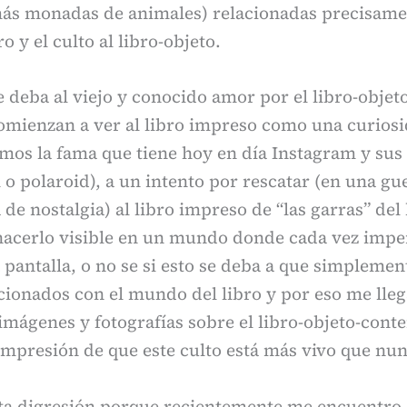
más monadas de animales) relacionadas precisame
 y el culto al libro-objeto.
e deba al viejo y conocido amor por el libro-objeto
omienzan a ver al libro impreso como una curios
os la fama que tiene hoy en día Instagram y sus f
o polaroid), a un intento por rescatar (en una gu
 de nostalgia) al libro impreso de “las garras” del 
 hacerlo visible en un mundo donde cada vez impe
a pantalla, o no se si esto se deba a que simplemen
cionados con el mundo del libro y por eso me lle
 imágenes y fotografías sobre el libro-objeto-cont
 impresión de que este culto está más vivo que nun
esta digresión porque recientemente me encuentro