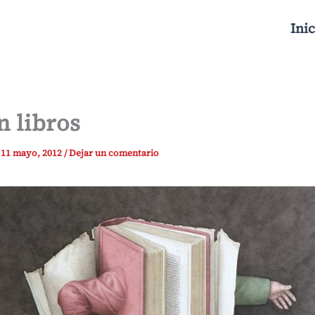
Inic
n libros
/
11 mayo, 2012
/
Dejar un comentario