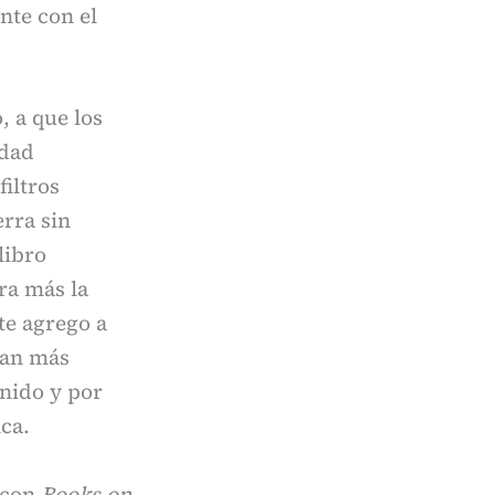
nte con el
, a que los
idad
iltros
erra sin
libro
ra más la
te agrego a
gan más
enido y por
ca.
 con
Books on