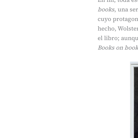
books
, una se
cuyo protagoni
hecho, Wolste
el libro; aunq
Books on book