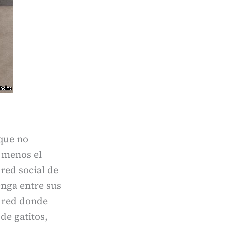
 que no
o menos el
 red social de
enga entre sus
a red donde
de gatitos,