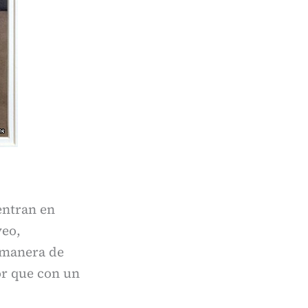
entran en
veo,
r manera de
dor que con un