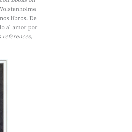
n Wolstenholme
mos libros. De
do al amor por
 references
,