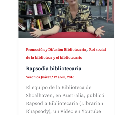
,
Promoción y Difusión Bibliotecaria
Rol social
de la biblioteca y el bibliotecario
Rapsodia bibliotecaria
Veronica Juárez
/
12 abril, 2016
El equipo de la Biblioteca de
Shoalhaven, en Australia, publicó
Rapsodia Bibliotecaria (Librarian
Rhapsody), un video en Youtube